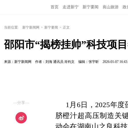
首页
走进新宁
新宁要闻
崀山旅游
政
当前位置:
新宁新闻网
>
新宁要闻
>
正文
邵阳市“揭榜挂帅”科技项
来源：新宁新闻网
作者：刘海 通讯员 肖钧文
编辑：张宇昕
2026-01-07 16:43
—分享—
1月6日，2025年
脐橙汁超高压制造关键
动会在湖南山之良科技