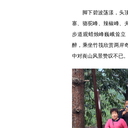
脚下碧波荡漾，头
寨、骆驼峰、辣椒峰、
步道观蜡烛峰巍峨耸立
醉，乘坐竹筏欣赏两岸
中对崀山风景赞叹不已