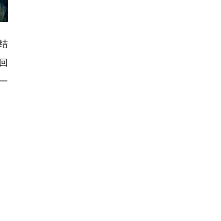
结
回
一