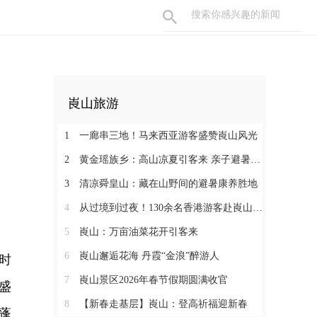
崀山旅游
1
一廊串三地！马来西亚游客盛赞崀山风光
2
黄金瑶族乡：高山凉夏引客来 亲子避暑受热捧
3
清凉舜皇山：藏在山野间的避暑康养胜地
4
从过境到过夜！130余名香港游客赴崀山踏青
5
崀山：万亩油菜花开引客来
6
崀山邂逅花海 丹霞“金浪”醉游人
时
7
崀山景区2026年春节假期圆满收官
盛
8
【新春走基层】崀山：登高祈福迎新春
蓬