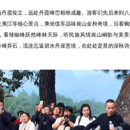
顶丹霞耸立，远处丹霞峰峦相映成趣。游客们先后来到八
夫夷江等核心景点，乘坐缆车品味崀山金秋奇境，沿着蜿
，看辣椒峰跃然峰林天际，听民族风情崀山峒歌与美景
奇峰异石，流连忘返碧水丹崖意境，在处处是景的深秋诗
。