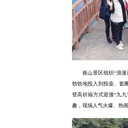
崀山景区组织“浪
勃勃地投入到投壶、套
登高祈福方式迎接“九
趣，现场人气火爆、热