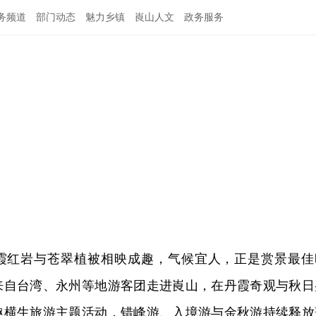
务频道
部门动态
魅力乡镇
崀山人文
政务服务
霞红岩与苍翠植被相映成趣，气候宜人，正是赏景最佳
日，来自台湾、永州等地游客团走进崀山，在丹霞奇观与秋日
趣横生旅游主题活动，错峰游、入境游与金秋游持续释放