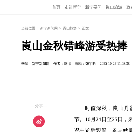
首页
走进新宁
新宁要闻
崀山旅游
政
当前位置:
新宁新闻网
>
崀山旅游
>
正文
崀山金秋错峰游受热捧
来源：新宁新闻网
作者：刘海
编辑：张宇昕
2025-10-27 11:03:38
—分享—
时值深秋，崀山丹
节。10月24日至25
况中览胜观景，参与妙