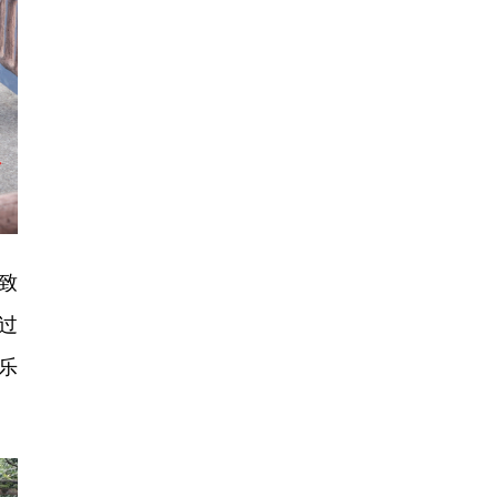
致
过
乐