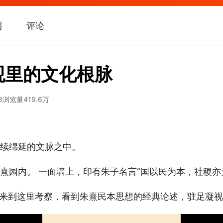
刊
评论
观里的文化根脉
3
浏览量
419.6万
续绵延的文脉之中。
熹园内。 一面墙上，印有朱子名言“国以民为本，社稷亦
书记来到这里考察，看到朱熹民本思想的经典论述，驻足凝