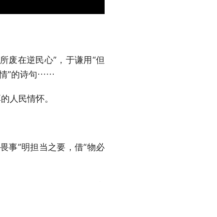
所废在逆民心”，于谦用“但
情”的诗句……
厚的人民情怀。
畏事”明担当之要，借“物必
，习近平总书记在三苏祠考察