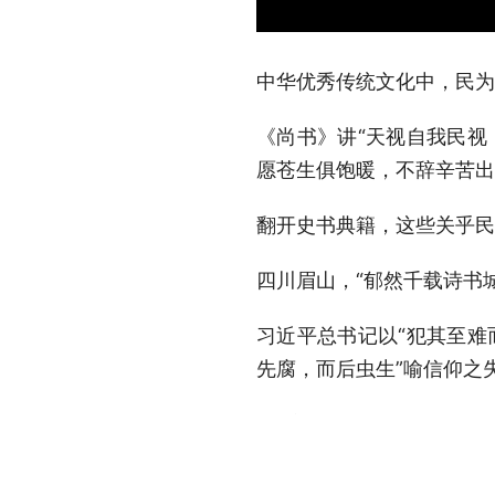
中华优秀传统文化中，民为
《尚书》讲“天视自我民视
愿苍生俱饱暖，不辞辛苦出
翻开史书典籍，这些关乎民
四川眉山，“郁然千载诗书
习近平总书记以“犯其至难
先腐，而后虫生”喻信仰之
“一滴水可以见太阳，一个
时指出，要善于从中华优秀